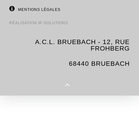
MENTIONS LÉGALES
RÉALISATION
IP-SOLUTIONS
A.C.L. BRUEBACH - 12, RUE
FROHBERG
68440 BRUEBACH