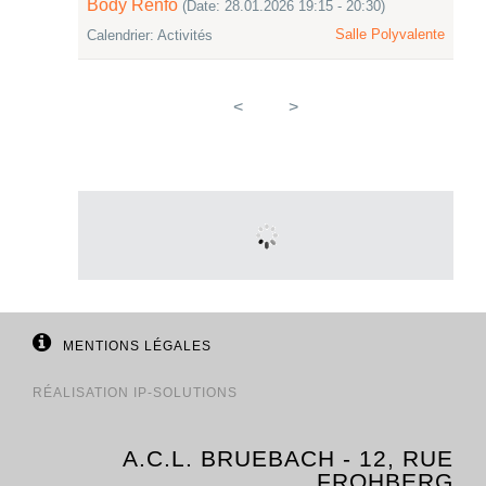
Body Renfo
(Date: 28.01.2026 19:15 - 20:30)
Salle Polyvalente
Calendrier: Activités
<
>
MENTIONS LÉGALES
RÉALISATION
IP-SOLUTIONS
A.C.L. BRUEBACH - 12, RUE
FROHBERG