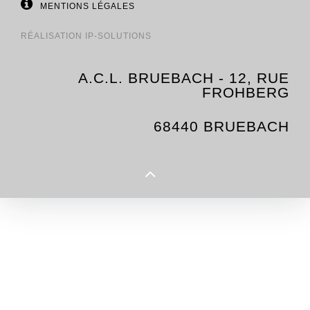
MENTIONS LÉGALES
RÉALISATION
IP-SOLUTIONS
A.C.L. BRUEBACH - 12, RUE
FROHBERG
68440 BRUEBACH